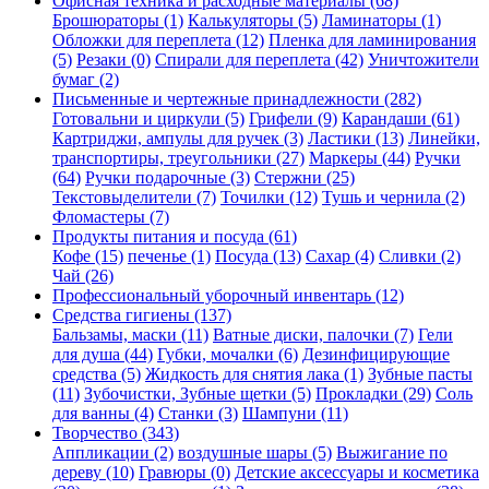
Офисная техника и расходные материалы (68)
Брошюраторы (1)
Калькуляторы (5)
Ламинаторы (1)
Обложки для переплета (12)
Пленка для ламинирования
(5)
Резаки (0)
Спирали для переплета (42)
Уничтожители
бумаг (2)
Письменные и чертежные принадлежности (282)
Готовальни и циркули (5)
Грифели (9)
Карандаши (61)
Картриджи, ампулы для ручек (3)
Ластики (13)
Линейки,
транспортиры, треугольники (27)
Маркеры (44)
Ручки
(64)
Ручки подарочные (3)
Стержни (25)
Текстовыделители (7)
Точилки (12)
Тушь и чернила (2)
Фломастеры (7)
Продукты питания и посуда (61)
Кофе (15)
печенье (1)
Посуда (13)
Сахар (4)
Сливки (2)
Чай (26)
Профессиональный уборочный инвентарь (12)
Средства гигиены (137)
Бальзамы, маски (11)
Ватные диски, палочки (7)
Гели
для душа (44)
Губки, мочалки (6)
Дезинфицирующие
средства (5)
Жидкость для снятия лака (1)
Зубные пасты
(11)
Зубочистки, Зубные щетки (5)
Прокладки (29)
Соль
для ванны (4)
Станки (3)
Шампуни (11)
Творчество (343)
Аппликации (2)
воздушные шары (5)
Выжигание по
дереву (10)
Гравюры (0)
Детские аксессуары и косметика