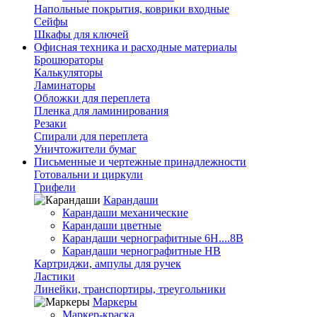
Напольные покрытия, коврики входные
Сейфы
Шкафы для ключей
Офисная техника и расходные материалы
Брошюраторы
Калькуляторы
Ламинаторы
Обложки для переплета
Пленка для ламинирования
Резаки
Спирали для переплета
Уничтожители бумаг
Письменные и чертежные принадлежности
Готовальни и циркули
Грифели
Карандаши
Карандаши механические
Карандаши цветные
Карандаши чернографитные 6H....8B
Карандаши чернографитные HB
Картриджи, ампулы для ручек
Ластики
Линейки, транспортиры, треугольники
Маркеры
Маркер-краска