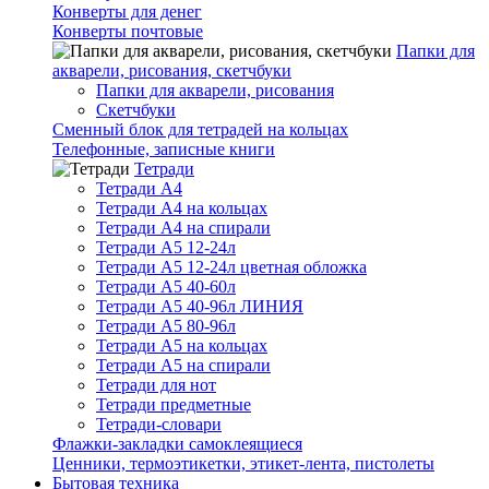
Конверты для денег
Конверты почтовые
Папки для
акварели, рисования, скетчбуки
Папки для акварели, рисования
Скетчбуки
Сменный блок для тетрадей на кольцах
Телефонные, записные книги
Тетради
Тетради А4
Тетради А4 на кольцах
Тетради А4 на спирали
Тетради А5 12-24л
Тетради А5 12-24л цветная обложка
Тетради А5 40-60л
Тетради А5 40-96л ЛИНИЯ
Тетради А5 80-96л
Тетради А5 на кольцах
Тетради А5 на спирали
Тетради для нот
Тетради предметные
Тетради-словари
Флажки-закладки самоклеящиеся
Ценники, термоэтикетки, этикет-лента, пистолеты
Бытовая техника