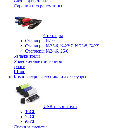
Скобы для степлера
Скрепки и скрепочницы
Степлеры
Степлеры №10
Степлеры №23\6, №23\7, №23\8, №23\
Степлеры №24\6, 26\6
Увлажнители
Упаковочные пистолеты
флаги
Шило
Компьютерная техника и аксессуары
USB-накопители
16Gb
32Gb
64Gb
Диски и дискеты