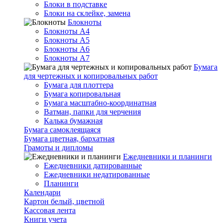
Блоки в подставке
Блоки на склейке, замена
Блокноты
Блокноты А4
Блокноты А5
Блокноты А6
Блокноты А7
Бумага
для чертежных и копировальных работ
Бумага для плоттера
Бумага копировальная
Бумага масштабно-координатная
Ватман, папки для черчения
Калька бумажная
Бумага самоклеящаяся
Бумага цветная, бархатная
Грамоты и дипломы
Ежедневники и планинги
Ежедневники датированные
Ежедневники недатированные
Планинги
Календари
Картон белый, цветной
Кассовая лента
Книги учета