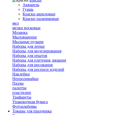
краски
Акварель
Гуашь
Краски акриловые
Краски пальчиковые
мел
мелки восковые
Мозаика
Мыловарение
Мыльные пузыри
Наборы для лепки
Наборы для моделирования
Наборы для опытов
Наборы для плетения, вязания
Наборы для рисования
Наборы для росписи изделий
Наклейки
Непроливайки
Пазлы
палитра
пластилин
Трафареты
Упаковочная бумага
Фотоальбомы
Товары для праздника