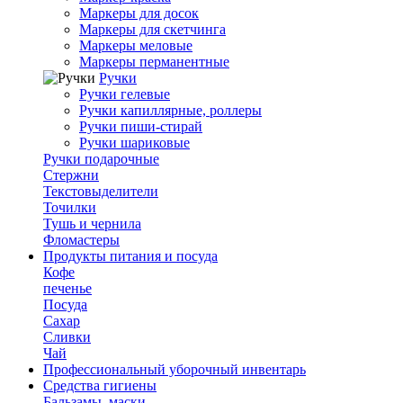
Маркеры для досок
Маркеры для скетчинга
Маркеры меловые
Маркеры перманентные
Ручки
Ручки гелевые
Ручки капиллярные, роллеры
Ручки пиши-стирай
Ручки шариковые
Ручки подарочные
Стержни
Текстовыделители
Точилки
Тушь и чернила
Фломастеры
Продукты питания и посуда
Кофе
печенье
Посуда
Сахар
Сливки
Чай
Профессиональный уборочный инвентарь
Средства гигиены
Бальзамы, маски