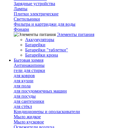
Зарядные устройства
Лампы
Плитки электрические
Светильники
Фильтра и картриджи для воды
Фонари
Элементы питания
Аккумуляторы
Батарейки
Батарейки "таблетки"
Батарейки крона
Бытовая химия
Антинакипины
гели для стирки
для ковров
для кухни
для пола
для посудомоечных машин
для посуды
для сантехники
для стёкл
Кондиционеры и ополаскиватели
Мыло жидкое
Мыло кусковое
Освежители воздуха