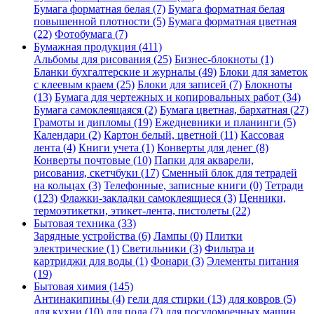
Бумага форматная белая (7)
Бумага форматная белая
повышенной плотности (5)
Бумага форматная цветная
(22)
Фотобумага (7)
Бумажная продукция (411)
Альбомы для рисования (25)
Бизнес-блокноты (1)
Бланки бухгалтерские и журналы (49)
Блоки для заметок
с клеевым краем (25)
Блоки для записей (7)
Блокноты
(13)
Бумага для чертежных и копировальных работ (34)
Бумага самоклеящаяся (2)
Бумага цветная, бархатная (27)
Грамоты и дипломы (19)
Ежедневники и планинги (5)
Календари (2)
Картон белый, цветной (11)
Кассовая
лента (4)
Книги учета (1)
Конверты для денег (8)
Конверты почтовые (10)
Папки для акварели,
рисования, скетчбуки (17)
Сменный блок для тетрадей
на кольцах (3)
Телефонные, записные книги (0)
Тетради
(123)
Флажки-закладки самоклеящиеся (3)
Ценники,
термоэтикетки, этикет-лента, пистолеты (22)
Бытовая техника (33)
Зарядные устройства (6)
Лампы (0)
Плитки
электрические (1)
Светильники (3)
Фильтра и
картриджи для воды (1)
Фонари (3)
Элементы питания
(19)
Бытовая химия (145)
Антинакипины (4)
гели для стирки (13)
для ковров (5)
для кухни (10)
для пола (7)
для посудомоечных машин