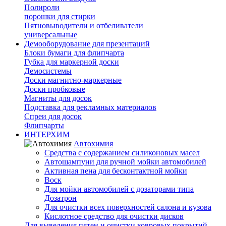
Полироли
порошки для стирки
Пятновыводители и отбеливатели
универсальные
Демооборудование для презентаций
Блоки бумаги для флипчарта
Губка для маркерной доски
Демосистемы
Доски магнитно-маркерные
Доски пробковые
Магниты для досок
Подставка для рекламных материалов
Спреи для досок
Флипчарты
ИНТЕРХИМ
Автохимия
Cредства с содержанием силиконовых масел
Автошампуни для ручной мойки автомобилей
Активная пена для бесконтактной мойки
Воск
Для мойки автомобилей с дозаторами типа
Дозатрон
Для очистки всех поверхностей салона и кузова
Кислотное средство для очистки дисков
Для выведения пятен и очистки ковровых покрытий