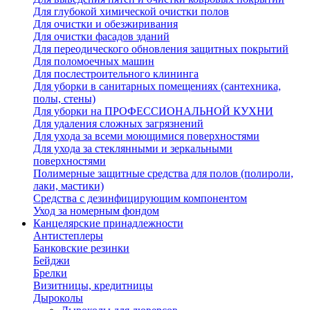
Для глубокой химической очистки полов
Для очистки и обезжиривания
Для очистки фасадов зданий
Для переодического обновления защитных покрытий
Для поломоечных машин
Для послестроительного клининга
Для уборки в санитарных помещениях (сантехника,
полы, стены)
Для уборки на ПРОФЕССИОНАЛЬНОЙ КУХНИ
Для удаления сложных загрязнений
Для ухода за всеми моющимися поверхностями
Для ухода за стеклянными и зеркальными
поверхностями
Полимерные защитные средства для полов (полироли,
лаки, мастики)
Средства с дезинфицирующим компонентом
Уход за номерным фондом
Канцелярские принадлежности
Антистеплеры
Банковские резинки
Бейджи
Брелки
Визитницы, кредитницы
Дыроколы