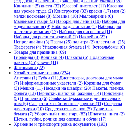
(20)
доски для лепки (1)
Закладки для книг, указки (38)
Квиллинг (5)
кисти (32)
Клеевой пистолет (11)
Клеенка
для уроков труда (2)
Конструктор (33)
краски (17)
мел (2)
мелки восковые (8)
Мозаика (10)
Мыловарение (0)
Мыльные пузыри (3)
Наборы для лепки (10)
Наборы для
моделирования (9)
Наборы для опытов (1)
Наборы для
плетения, вязания (17)
Наборы для рисования (11)
Наборы для росписи изделий (1)
Наклейки (22)
Непроливайки (3)
Пазлы (25)
палитра (2)
пластилин (25)
Трафареты (4)
Упаковочная бумага (14)
Фотоальбомы (0)
Товары для праздника (69)
Гирлянды (3)
Колпаки (4)
Плакаты (6)
Подарочные
пакеты (45)
Свечи (11)
Фоторамки (22)
Хозяйственные товары (234)
Аптечки (1)
Губки (11)
Диспенсеры, дозаторы для мыла
(7)
Информационные указатели (2)
Корзины для бумаг
(3)
Мешки (11)
Насадки на швабры (20)
Пакеты, пленка,
фольга (13)
Перчатки, шапочки, бахилы (14)
Полотенца
(5)
Прищепки (6)
Салфетки бумажные и диспенсеры к
ним (6)
Салфетки хозяйственные, тряпки (11)
Средства
для стирки (10)
Средства от комаров (5)
Туалетная
бумага (7)
Уборочный инвентарь (83)
Шпагаты, нити (2)
Щетки, губки, ролики для одежды и обуви (17)
Хранение и транспортировка документов (193)