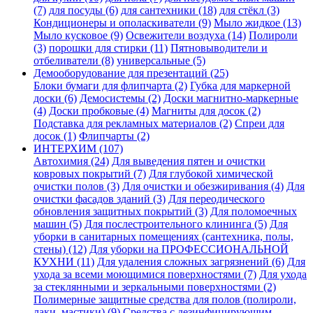
(7)
для посуды (6)
для сантехники (18)
для стёкл (3)
Кондиционеры и ополаскиватели (9)
Мыло жидкое (13)
Мыло кусковое (9)
Освежители воздуха (14)
Полироли
(3)
порошки для стирки (11)
Пятновыводители и
отбеливатели (8)
универсальные (5)
Демооборудование для презентаций (25)
Блоки бумаги для флипчарта (2)
Губка для маркерной
доски (6)
Демосистемы (2)
Доски магнитно-маркерные
(4)
Доски пробковые (4)
Магниты для досок (2)
Подставка для рекламных материалов (2)
Спреи для
досок (1)
Флипчарты (2)
ИНТЕРХИМ (107)
Автохимия (24)
Для выведения пятен и очистки
ковровых покрытий (7)
Для глубокой химической
очистки полов (3)
Для очистки и обезжиривания (4)
Для
очистки фасадов зданий (3)
Для переодического
обновления защитных покрытий (3)
Для поломоечных
машин (5)
Для послестроительного клининга (5)
Для
уборки в санитарных помещениях (сантехника, полы,
стены) (12)
Для уборки на ПРОФЕССИОНАЛЬНОЙ
КУХНИ (11)
Для удаления сложных загрязнений (6)
Для
ухода за всеми моющимися поверхностями (7)
Для ухода
за стеклянными и зеркальными поверхностями (2)
Полимерные защитные средства для полов (полироли,
лаки, мастики) (9)
Средства с дезинфицирующим