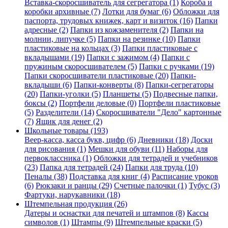
Вставка-скоросшиватель для сегрегатора (1)
Короба и
коробки архивные (7)
Лотки для бумаг (6)
Обложки для
паспорта, трудовых книжек, карт и визиток (16)
Папки
адресные (2)
Папки из кожзаменителя (2)
Папки на
молнии, липучке (5)
Папки на резинке (10)
Папки
пластиковые на кольцах (3)
Папки пластиковые с
вкладышами (19)
Папки с зажимом (4)
Папки с
пружиным скоросшивателем (5)
Папки с ручками (19)
Папки скоросшиватели пластиковые (20)
Папки-
вкладыши (6)
Папки-конверты (8)
Папки-сегрегаторы
(20)
Папки-уголки (5)
Планшеты (5)
Подвесные папки,
боксы (2)
Портфели деловые (0)
Портфели пластиковые
(5)
Разделители (14)
Скоросшиватели "Дело" картонные
(7)
Ящик для денег (2)
Школьные товары (193)
Веер-касса, касса букв, цифр (6)
Дневники (18)
Доски
для рисования (1)
Мешки для обуви (11)
Наборы для
первоклассника (1)
Обложки для тетрадей и учебников
(23)
Папка для тетрадей (24)
Папки для труда (10)
Пеналы (38)
Подставка для книг (4)
Расписание уроков
(6)
Рюкзаки и ранцы (29)
Счетные палочки (1)
Тубус (3)
Фартуки, нарукавники (18)
Штемпельная продукция (26)
Датеры и оснастки для печатей и штампов (8)
Кассы
символов (1)
Штампы (9)
Штемпельные краски (5)