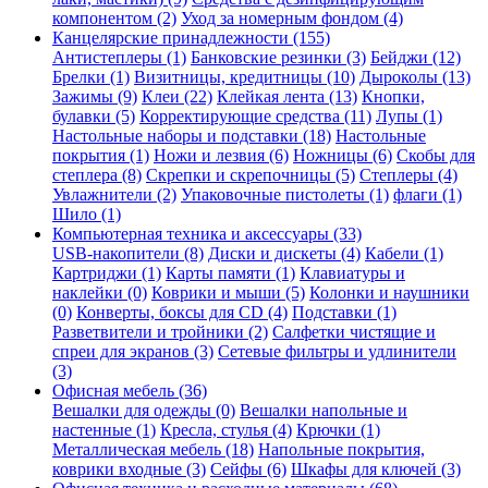
компонентом (2)
Уход за номерным фондом (4)
Канцелярские принадлежности (155)
Антистеплеры (1)
Банковские резинки (3)
Бейджи (12)
Брелки (1)
Визитницы, кредитницы (10)
Дыроколы (13)
Зажимы (9)
Клеи (22)
Клейкая лента (13)
Кнопки,
булавки (5)
Корректирующие средства (11)
Лупы (1)
Настольные наборы и подставки (18)
Настольные
покрытия (1)
Ножи и лезвия (6)
Ножницы (6)
Скобы для
степлера (8)
Скрепки и скрепочницы (5)
Степлеры (4)
Увлажнители (2)
Упаковочные пистолеты (1)
флаги (1)
Шило (1)
Компьютерная техника и аксессуары (33)
USB-накопители (8)
Диски и дискеты (4)
Кабели (1)
Картриджи (1)
Карты памяти (1)
Клавиатуры и
наклейки (0)
Коврики и мыши (5)
Колонки и наушники
(0)
Конверты, боксы для CD (4)
Подставки (1)
Разветвители и тройники (2)
Салфетки чистящие и
спреи для экранов (3)
Сетевые фильтры и удлинители
(3)
Офисная мебель (36)
Вешалки для одежды (0)
Вешалки напольные и
настенные (1)
Кресла, стулья (4)
Крючки (1)
Металлическая мебель (18)
Напольные покрытия,
коврики входные (3)
Сейфы (6)
Шкафы для ключей (3)