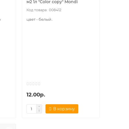
м2 1л "Color copy" Mondi
008412
о
цвет - белый..
12.00р.
В корзину