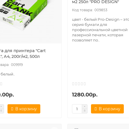
м2 250л "PRO DESIGN"
009853
цвет - белый Pro-Design – эт
серия бумаги для
профессиональной цветной
лазерной печати, которая
позволяет по..
а для принтера "Cart
", А4, 200г/м2, 500л
009919
 белый..
.00р.
1280.00р.
В корзину
В корзину