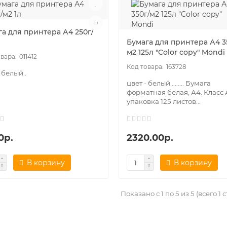
га для принтера А4 250г/
Бумага для принтера А4 3
м2 125л "Color copy" Mondi
011412
163728
 белый..
цвет - белый……... Бумага
форматная белая, А4. Класс 
упаковка 125 листов...
0р.
2320.00р.
В корзину
В корзину
Показано с 1 по 5 из 5 (всего 1 