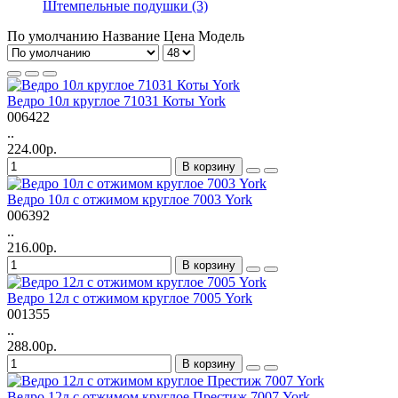
Штемпельные подушки (3)
По умолчанию
Название
Цена
Модель
Ведро 10л круглое 71031 Коты York
006422
..
224.00р.
В корзину
Ведро 10л с отжимом круглое 7003 York
006392
..
216.00р.
В корзину
Ведро 12л с отжимом круглое 7005 York
001355
..
288.00р.
В корзину
Ведро 12л с отжимом круглое Престиж 7007 York