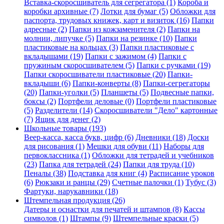
Вставка-скоросшиватель для сегрегатора (1)
Короба и
коробки архивные (7)
Лотки для бумаг (5)
Обложки для
паспорта, трудовых книжек, карт и визиток (16)
Папки
адресные (2)
Папки из кожзаменителя (2)
Папки на
молнии, липучке (5)
Папки на резинке (10)
Папки
пластиковые на кольцах (3)
Папки пластиковые с
вкладышами (19)
Папки с зажимом (4)
Папки с
пружиным скоросшивателем (5)
Папки с ручками (19)
Папки скоросшиватели пластиковые (20)
Папки-
вкладыши (6)
Папки-конверты (8)
Папки-сегрегаторы
(20)
Папки-уголки (5)
Планшеты (5)
Подвесные папки,
боксы (2)
Портфели деловые (0)
Портфели пластиковые
(5)
Разделители (14)
Скоросшиватели "Дело" картонные
(7)
Ящик для денег (2)
Школьные товары (193)
Веер-касса, касса букв, цифр (6)
Дневники (18)
Доски
для рисования (1)
Мешки для обуви (11)
Наборы для
первоклассника (1)
Обложки для тетрадей и учебников
(23)
Папка для тетрадей (24)
Папки для труда (10)
Пеналы (38)
Подставка для книг (4)
Расписание уроков
(6)
Рюкзаки и ранцы (29)
Счетные палочки (1)
Тубус (3)
Фартуки, нарукавники (18)
Штемпельная продукция (26)
Датеры и оснастки для печатей и штампов (8)
Кассы
символов (1)
Штампы (9)
Штемпельные краски (5)