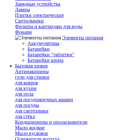
Зарядные устройства
Лампы
Плитки электрические
Светильники
Фильтра и картриджи для воды
Фонари
Элементы питания
Аккумуляторы
Батарейки
Батарейки "таблетки"
Батарейки крона
Бытовая химия
Антинакипины
гели для стирки
для ковров
для кухни
для пола
для посудомоечных машин
для посуды
для сантехники
для стёкл
Кондиционеры и ополаскиватели
Мыло жидкое
Мыло кусковое
Освежители воздуха