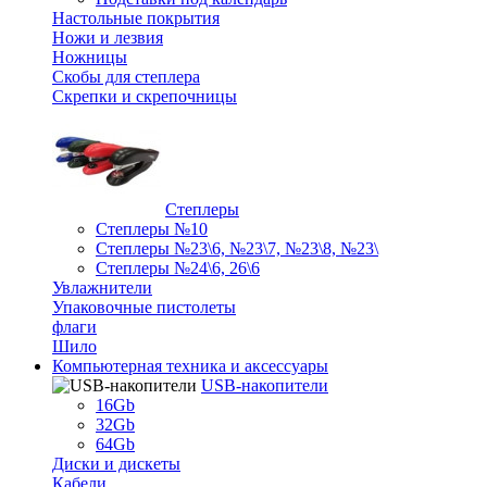
Настольные покрытия
Ножи и лезвия
Ножницы
Скобы для степлера
Скрепки и скрепочницы
Степлеры
Степлеры №10
Степлеры №23\6, №23\7, №23\8, №23\
Степлеры №24\6, 26\6
Увлажнители
Упаковочные пистолеты
флаги
Шило
Компьютерная техника и аксессуары
USB-накопители
16Gb
32Gb
64Gb
Диски и дискеты
Кабели