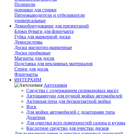
Полироли
порошки для стирки
Пятновыводители и отбеливатели
универсальные
Демооборудование для презентаций
Блоки бумаги для флипчарта
Губка для маркерной доски
Демосистемы
Доски магнитно-маркерные
Доски пробковые
Магниты для досок
Подставка для рекламных материалов
Спреи для досок
Флипчарты
ИНТЕРХИМ
Автохимия
Cредства с содержанием силиконовых масел
Автошампуни для ручной мойки автомобилей
Активная пена для бесконтактной мойки
Воск
Для мойки автомобилей с дозаторами типа
Дозатрон
Для очистки всех поверхностей салона и кузова
Кислотное средство для очистки дисков
Для выведения пятен и очистки ковровых покрытий