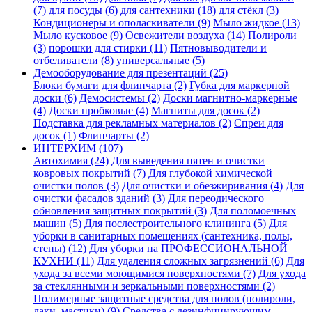
(7)
для посуды (6)
для сантехники (18)
для стёкл (3)
Кондиционеры и ополаскиватели (9)
Мыло жидкое (13)
Мыло кусковое (9)
Освежители воздуха (14)
Полироли
(3)
порошки для стирки (11)
Пятновыводители и
отбеливатели (8)
универсальные (5)
Демооборудование для презентаций (25)
Блоки бумаги для флипчарта (2)
Губка для маркерной
доски (6)
Демосистемы (2)
Доски магнитно-маркерные
(4)
Доски пробковые (4)
Магниты для досок (2)
Подставка для рекламных материалов (2)
Спреи для
досок (1)
Флипчарты (2)
ИНТЕРХИМ (107)
Автохимия (24)
Для выведения пятен и очистки
ковровых покрытий (7)
Для глубокой химической
очистки полов (3)
Для очистки и обезжиривания (4)
Для
очистки фасадов зданий (3)
Для переодического
обновления защитных покрытий (3)
Для поломоечных
машин (5)
Для послестроительного клининга (5)
Для
уборки в санитарных помещениях (сантехника, полы,
стены) (12)
Для уборки на ПРОФЕССИОНАЛЬНОЙ
КУХНИ (11)
Для удаления сложных загрязнений (6)
Для
ухода за всеми моющимися поверхностями (7)
Для ухода
за стеклянными и зеркальными поверхностями (2)
Полимерные защитные средства для полов (полироли,
лаки, мастики) (9)
Средства с дезинфицирующим