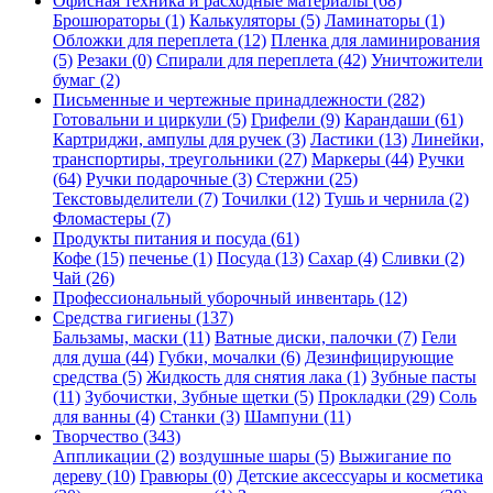
Офисная техника и расходные материалы (68)
Брошюраторы (1)
Калькуляторы (5)
Ламинаторы (1)
Обложки для переплета (12)
Пленка для ламинирования
(5)
Резаки (0)
Спирали для переплета (42)
Уничтожители
бумаг (2)
Письменные и чертежные принадлежности (282)
Готовальни и циркули (5)
Грифели (9)
Карандаши (61)
Картриджи, ампулы для ручек (3)
Ластики (13)
Линейки,
транспортиры, треугольники (27)
Маркеры (44)
Ручки
(64)
Ручки подарочные (3)
Стержни (25)
Текстовыделители (7)
Точилки (12)
Тушь и чернила (2)
Фломастеры (7)
Продукты питания и посуда (61)
Кофе (15)
печенье (1)
Посуда (13)
Сахар (4)
Сливки (2)
Чай (26)
Профессиональный уборочный инвентарь (12)
Средства гигиены (137)
Бальзамы, маски (11)
Ватные диски, палочки (7)
Гели
для душа (44)
Губки, мочалки (6)
Дезинфицирующие
средства (5)
Жидкость для снятия лака (1)
Зубные пасты
(11)
Зубочистки, Зубные щетки (5)
Прокладки (29)
Соль
для ванны (4)
Станки (3)
Шампуни (11)
Творчество (343)
Аппликации (2)
воздушные шары (5)
Выжигание по
дереву (10)
Гравюры (0)
Детские аксессуары и косметика