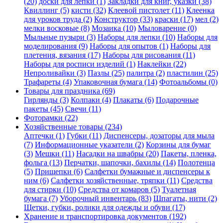
(20)
доски для лепки (1)
Закладки для книг, указки (38)
Квиллинг (5)
кисти (32)
Клеевой пистолет (11)
Клеенка
для уроков труда (2)
Конструктор (33)
краски (17)
мел (2)
мелки восковые (8)
Мозаика (10)
Мыловарение (0)
Мыльные пузыри (3)
Наборы для лепки (10)
Наборы для
моделирования (9)
Наборы для опытов (1)
Наборы для
плетения, вязания (17)
Наборы для рисования (11)
Наборы для росписи изделий (1)
Наклейки (22)
Непроливайки (3)
Пазлы (25)
палитра (2)
пластилин (25)
Трафареты (4)
Упаковочная бумага (14)
Фотоальбомы (0)
Товары для праздника (69)
Гирлянды (3)
Колпаки (4)
Плакаты (6)
Подарочные
пакеты (45)
Свечи (11)
Фоторамки (22)
Хозяйственные товары (234)
Аптечки (1)
Губки (11)
Диспенсеры, дозаторы для мыла
(7)
Информационные указатели (2)
Корзины для бумаг
(3)
Мешки (11)
Насадки на швабры (20)
Пакеты, пленка,
фольга (13)
Перчатки, шапочки, бахилы (14)
Полотенца
(5)
Прищепки (6)
Салфетки бумажные и диспенсеры к
ним (6)
Салфетки хозяйственные, тряпки (11)
Средства
для стирки (10)
Средства от комаров (5)
Туалетная
бумага (7)
Уборочный инвентарь (83)
Шпагаты, нити (2)
Щетки, губки, ролики для одежды и обуви (17)
Хранение и транспортировка документов (192)