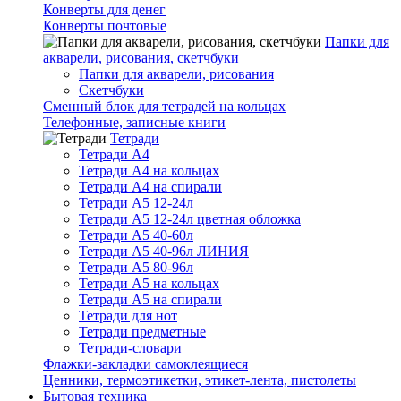
Конверты для денег
Конверты почтовые
Папки для
акварели, рисования, скетчбуки
Папки для акварели, рисования
Скетчбуки
Сменный блок для тетрадей на кольцах
Телефонные, записные книги
Тетради
Тетради А4
Тетради А4 на кольцах
Тетради А4 на спирали
Тетради А5 12-24л
Тетради А5 12-24л цветная обложка
Тетради А5 40-60л
Тетради А5 40-96л ЛИНИЯ
Тетради А5 80-96л
Тетради А5 на кольцах
Тетради А5 на спирали
Тетради для нот
Тетради предметные
Тетради-словари
Флажки-закладки самоклеящиеся
Ценники, термоэтикетки, этикет-лента, пистолеты
Бытовая техника