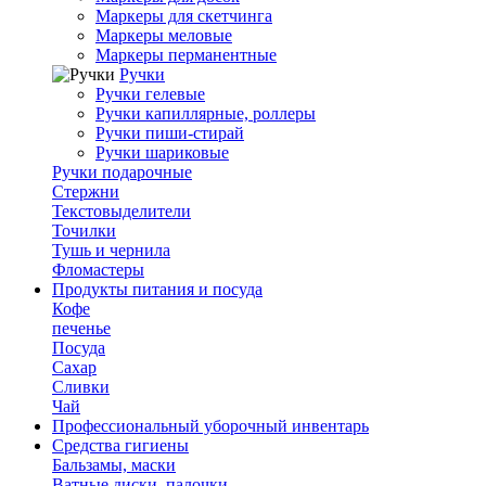
Маркеры для скетчинга
Маркеры меловые
Маркеры перманентные
Ручки
Ручки гелевые
Ручки капиллярные, роллеры
Ручки пиши-стирай
Ручки шариковые
Ручки подарочные
Стержни
Текстовыделители
Точилки
Тушь и чернила
Фломастеры
Продукты питания и посуда
Кофе
печенье
Посуда
Сахар
Сливки
Чай
Профессиональный уборочный инвентарь
Средства гигиены
Бальзамы, маски
Ватные диски, палочки