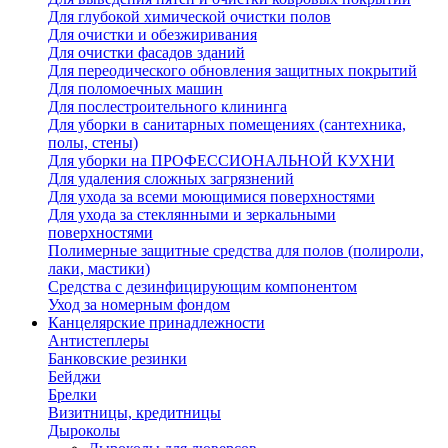
Для глубокой химической очистки полов
Для очистки и обезжиривания
Для очистки фасадов зданий
Для переодического обновления защитных покрытий
Для поломоечных машин
Для послестроительного клининга
Для уборки в санитарных помещениях (сантехника,
полы, стены)
Для уборки на ПРОФЕССИОНАЛЬНОЙ КУХНИ
Для удаления сложных загрязнений
Для ухода за всеми моющимися поверхностями
Для ухода за стеклянными и зеркальными
поверхностями
Полимерные защитные средства для полов (полироли,
лаки, мастики)
Средства с дезинфицирующим компонентом
Уход за номерным фондом
Канцелярские принадлежности
Антистеплеры
Банковские резинки
Бейджи
Брелки
Визитницы, кредитницы
Дыроколы