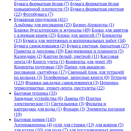
Бумага форматная белая (7)
Бумага форматная белая
повышенной плотности (5)
Бумага форматная цветная
(22)
Фотобумага (7)
Бумажная продукция (411)
Альбомы для рисования (25)
Бизнес-блокноты (1)
Бланки бухгалтерские и журналы (49)
Блоки для заметок
с клеевым краем (25)
Блоки для записей (7)
Блокноты
(13)
Бумага для чертежных и копировальных работ (34)
Бумага самоклеящаяся (2)
Бумага цветная, бархатная (27)
Грамоты и дипломы (19)
Ежедневники и планинги (5)
Календари (2)
Картон белый, цветной (11)
Кассовая
лента (4)
Книги учета (1)
Конверты для денег (8)
Конверты почтовые (10)
Папки для акварели,
рисования, скетчбуки (17)
Сменный блок для тетрадей
на кольцах (3)
Телефонные, записные книги (0)
Тетради
(123)
Флажки-закладки самоклеящиеся (3)
Ценники,
термоэтикетки, этикет-лента, пистолеты (22)
Бытовая техника (33)
Зарядные устройства (6)
Лампы (0)
Плитки
электрические (1)
Светильники (3)
Фильтра и
картриджи для воды (1)
Фонари (3)
Элементы питания
(19)
Бытовая химия (145)
Антинакипины (4)
гели для стирки (13)
для ковров (5)
для кухни (10)
для пола (7)
для посудомоечных машин