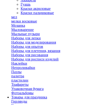
Акварель
Гуашь
Краски акриловые
Краски пальчиковые
мел
мелки восковые
Мозаика
Мыловарение
Мыльные пузыри
Наборы для лепки
Наборы для моделирования
Наборы для опытов
Наборы для плетения, вязания
Наборы для рисования
Наборы для росписи изделий
Наклейки
Непроливайки
Пазлы
палитра
пластилин
Трафареты
Упаковочная бумага
Фотоальбомы
Товары для праздника
Гирлянды