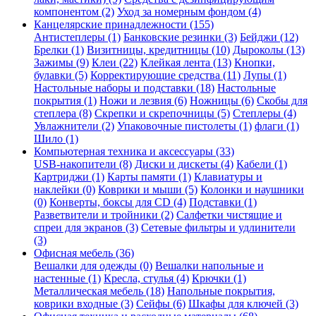
компонентом (2)
Уход за номерным фондом (4)
Канцелярские принадлежности (155)
Антистеплеры (1)
Банковские резинки (3)
Бейджи (12)
Брелки (1)
Визитницы, кредитницы (10)
Дыроколы (13)
Зажимы (9)
Клеи (22)
Клейкая лента (13)
Кнопки,
булавки (5)
Корректирующие средства (11)
Лупы (1)
Настольные наборы и подставки (18)
Настольные
покрытия (1)
Ножи и лезвия (6)
Ножницы (6)
Скобы для
степлера (8)
Скрепки и скрепочницы (5)
Степлеры (4)
Увлажнители (2)
Упаковочные пистолеты (1)
флаги (1)
Шило (1)
Компьютерная техника и аксессуары (33)
USB-накопители (8)
Диски и дискеты (4)
Кабели (1)
Картриджи (1)
Карты памяти (1)
Клавиатуры и
наклейки (0)
Коврики и мыши (5)
Колонки и наушники
(0)
Конверты, боксы для CD (4)
Подставки (1)
Разветвители и тройники (2)
Салфетки чистящие и
спреи для экранов (3)
Сетевые фильтры и удлинители
(3)
Офисная мебель (36)
Вешалки для одежды (0)
Вешалки напольные и
настенные (1)
Кресла, стулья (4)
Крючки (1)
Металлическая мебель (18)
Напольные покрытия,
коврики входные (3)
Сейфы (6)
Шкафы для ключей (3)