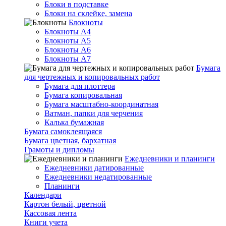
Блоки в подставке
Блоки на склейке, замена
Блокноты
Блокноты А4
Блокноты А5
Блокноты А6
Блокноты А7
Бумага
для чертежных и копировальных работ
Бумага для плоттера
Бумага копировальная
Бумага масштабно-координатная
Ватман, папки для черчения
Калька бумажная
Бумага самоклеящаяся
Бумага цветная, бархатная
Грамоты и дипломы
Ежедневники и планинги
Ежедневники датированные
Ежедневники недатированные
Планинги
Календари
Картон белый, цветной
Кассовая лента
Книги учета