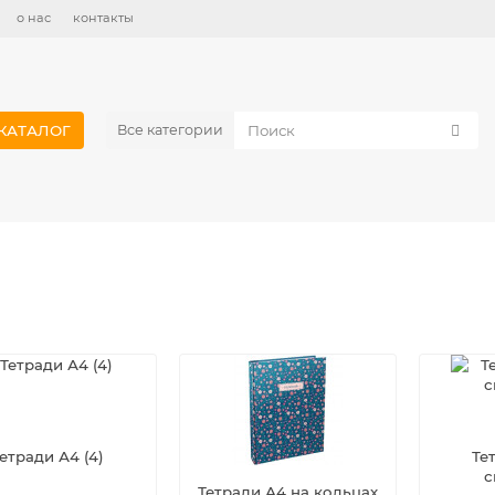
о нас
контакты
КАТАЛОГ
Все категории
етради А4 (4)
Те
с
Тетради А4 на кольцах