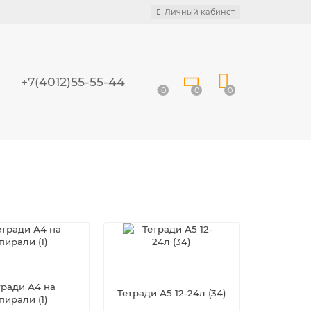
Личный кабинет
+7(4012)55-55-44
0
0
0
тради А4 на
Тетради А5 12-24л (34)
пирали (1)