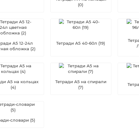
(0)
Тетр
тради А5 12-24л
Тетради А5 40-60л (19)
тная обложка (2)
ади А5 на кольцах
Тетради А5 на спирали
Тетра
(4)
(7)
ради-словари (5)