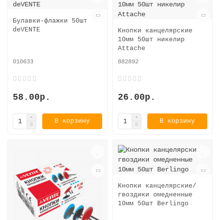
Булавки-флажки 50шт
deVENTE
Кнопки канцелярские
10мм 50шт никелир
Attache
010633
882892
58.00р.
26.00р.
В корзину
В корзину
Кнопки канцелярские/
гвоздики омедненные
10мм 50шт Berlingo