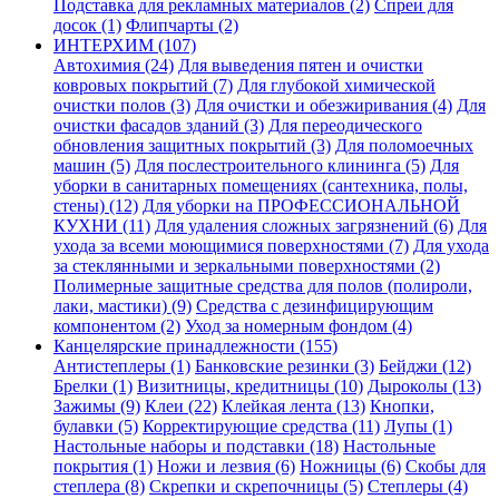
Подставка для рекламных материалов (2)
Спреи для
досок (1)
Флипчарты (2)
ИНТЕРХИМ (107)
Автохимия (24)
Для выведения пятен и очистки
ковровых покрытий (7)
Для глубокой химической
очистки полов (3)
Для очистки и обезжиривания (4)
Для
очистки фасадов зданий (3)
Для переодического
обновления защитных покрытий (3)
Для поломоечных
машин (5)
Для послестроительного клининга (5)
Для
уборки в санитарных помещениях (сантехника, полы,
стены) (12)
Для уборки на ПРОФЕССИОНАЛЬНОЙ
КУХНИ (11)
Для удаления сложных загрязнений (6)
Для
ухода за всеми моющимися поверхностями (7)
Для ухода
за стеклянными и зеркальными поверхностями (2)
Полимерные защитные средства для полов (полироли,
лаки, мастики) (9)
Средства с дезинфицирующим
компонентом (2)
Уход за номерным фондом (4)
Канцелярские принадлежности (155)
Антистеплеры (1)
Банковские резинки (3)
Бейджи (12)
Брелки (1)
Визитницы, кредитницы (10)
Дыроколы (13)
Зажимы (9)
Клеи (22)
Клейкая лента (13)
Кнопки,
булавки (5)
Корректирующие средства (11)
Лупы (1)
Настольные наборы и подставки (18)
Настольные
покрытия (1)
Ножи и лезвия (6)
Ножницы (6)
Скобы для
степлера (8)
Скрепки и скрепочницы (5)
Степлеры (4)