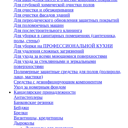
Для глубокой химической очистки полов
Для очистки и обезжиривания
Для очистки фасадов зданий
Для переодического обновления защитных покрытий
Для поломоечных машин
Для послестроительного клининга
Для уборки в санитарных помещениях (сантехника,
полы, стены)
Для уборки на ПРОФЕССИОНАЛЬНОЙ КУХНИ
Для удаления сложных загрязнений
Для ухода за всеми моющимися поверхностями
Для ухода за стеклянными и зеркальными
поверхностями
Полимерные защитные средства для полов (полироли,
лаки, мастики)
Средства с дезинфицирующим компонентом
Уход за номерным фондом
Канцелярские принадлежности
Антистеплеры
Банковские резинки
Бейджи
Брелки
Визитницы, кредитницы
Дыроколы