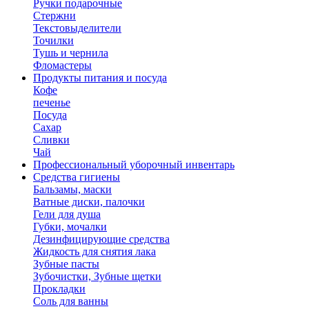
Ручки подарочные
Стержни
Текстовыделители
Точилки
Тушь и чернила
Фломастеры
Продукты питания и посуда
Кофе
печенье
Посуда
Сахар
Сливки
Чай
Профессиональный уборочный инвентарь
Средства гигиены
Бальзамы, маски
Ватные диски, палочки
Гели для душа
Губки, мочалки
Дезинфицирующие средства
Жидкость для снятия лака
Зубные пасты
Зубочистки, Зубные щетки
Прокладки
Соль для ванны