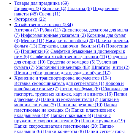
Товары для праздника (69)
Гирлянды (3)
Колпаки (4)
Плакаты (6)
Подарочные
пакеты (45)
Свечи (11)
Фоторамки (22)
Хозяйственные товары (234)
Аптечки (1)
Губки (11)
Диспенсеры, дозаторы для мыла
(7)
Информационные указатели (2)
Корзины для бумаг
(3)
Мешки (11)
Насадки на швабры (20)
Пакеты, пленка,
фольга (13)
Перчатки, шапочки, бахилы (14)
Полотенца
(5)
Прищепки (6)
Салфетки бумажные и диспенсеры к
ним (6)
Салфетки хозяйственные, тряпки (11)
Средства
для стирки (10)
Средства от комаров (5)
Туалетная
бумага (7)
Уборочный инвентарь (83)
Шпагаты, нити (2)
Щетки, губки, ролики для одежды и обуви (17)
Хранение и транспортировка документов (194)
Вставка-скоросшиватель для сегрегатора (1)
Короба и
коробки архивные (7)
Лотки для бумаг (6)
Обложки для
паспорта, трудовых книжек, карт и визиток (16)
Папки
адресные (2)
Папки из кожзаменителя (2)
Папки на
молнии, липучке (5)
Папки на резинке (10)
Папки
пластиковые на кольцах (3)
Папки пластиковые с
вкладышами (19)
Папки с зажимом (4)
Папки с
пружиным скоросшивателем (6)
Папки с ручками (19)
Папки скоросшиватели пластиковые (20)
Папки-
вкладыши (6)
Папки-конверты (8)
Папки-сегрегаторы