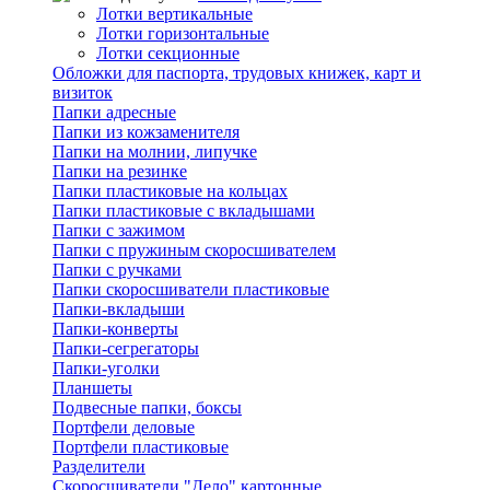
Лотки вертикальные
Лотки горизонтальные
Лотки секционные
Обложки для паспорта, трудовых книжек, карт и
визиток
Папки адресные
Папки из кожзаменителя
Папки на молнии, липучке
Папки на резинке
Папки пластиковые на кольцах
Папки пластиковые с вкладышами
Папки с зажимом
Папки с пружиным скоросшивателем
Папки с ручками
Папки скоросшиватели пластиковые
Папки-вкладыши
Папки-конверты
Папки-сегрегаторы
Папки-уголки
Планшеты
Подвесные папки, боксы
Портфели деловые
Портфели пластиковые
Разделители
Скоросшиватели "Дело" картонные