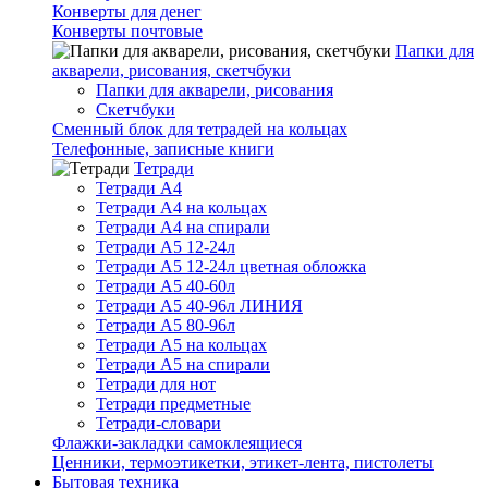
Конверты для денег
Конверты почтовые
Папки для
акварели, рисования, скетчбуки
Папки для акварели, рисования
Скетчбуки
Сменный блок для тетрадей на кольцах
Телефонные, записные книги
Тетради
Тетради А4
Тетради А4 на кольцах
Тетради А4 на спирали
Тетради А5 12-24л
Тетради А5 12-24л цветная обложка
Тетради А5 40-60л
Тетради А5 40-96л ЛИНИЯ
Тетради А5 80-96л
Тетради А5 на кольцах
Тетради А5 на спирали
Тетради для нот
Тетради предметные
Тетради-словари
Флажки-закладки самоклеящиеся
Ценники, термоэтикетки, этикет-лента, пистолеты
Бытовая техника