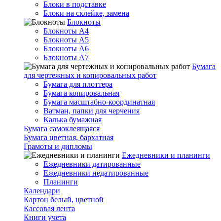
Блоки в подставке
Блоки на склейке, замена
Блокноты
Блокноты А4
Блокноты А5
Блокноты А6
Блокноты А7
Бумага
для чертежных и копировальных работ
Бумага для плоттера
Бумага копировальная
Бумага масштабно-координатная
Ватман, папки для черчения
Калька бумажная
Бумага самоклеящаяся
Бумага цветная, бархатная
Грамоты и дипломы
Ежедневники и планинги
Ежедневники датированные
Ежедневники недатированные
Планинги
Календари
Картон белый, цветной
Кассовая лента
Книги учета