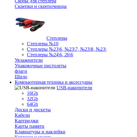
Скобы для степлера
Скрепки и скрепочницы
Степлеры
Степлеры №10
Степлеры №23\6, №23\7, №23\8, №23\
Степлеры №24\6, 26\6
Увлажнители
Упаковочные пистолеты
флаги
Шило
Компьютерная техника и аксессуары
USB-накопители
16Gb
32Gb
64Gb
Диски и дискеты
Кабели
Картриджи
Карты памяти
Клавиатуры и наклейки