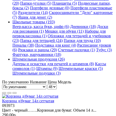
(20)
Папки-уголки (5)
Планшеты (5)
Подвесные папки,
боксы (2)
Портфели деловые (0)
Портфели пластиковые
(5)
Разделители (14)
Скоросшиватели "Дело" картонные
(7)
Ящик для денег (2)
Школьные товары (193)
Веер-касса, касса букв, цифр (6)
Дневники (18)
Доски
для рисования (1)
Мешки для обуви (11)
Наборы для
первоклассника (1)
Обложки для тетрадей и учебников
(23)
Папка для тетрадей (24)
Папки для труда (10)
Пеналы (38)
Подставка для книг (4)
Расписание уроков
(6)
Рюкзаки и ранцы (29)
Счетные палочки (1)
Тубус (3)
Фартуки, нарукавники (18)
Штемпельная продукция (26)
Датеры и оснастки для печатей и штампов (8)
Кассы
символов (1)
Штампы (9)
Штемпельные краски (5)
Штемпельные подушки (3)
По умолчанию
Название
Цена
Модель
Корзина д/бумаг 14л сетчатая
093973
Цвет - черный…….Корзиная для бумаг. Объем 14 л...
290.00р.