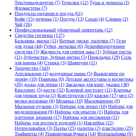
Текстовыделители (7)
Точилки (12)
Тушь и чернила (2)
Фломастеры (7)
Продукты питания и посуда (61)
Кофе (15)
печенье (1)
Посуда (13)
Сахар (4)
Сливки (2)
Чай (26)
Профессиональный уборочный инвентарь (12)
Средства гигиены (137)
Бальзамы, маски (11)
Ватные диски, палочки (7)
Гели
для душа (44)
Губки, мочалки (6)
Дезинфицирующие
средства (5)
Жидкость для снятия лака (1)
Зубные пасты
(11)
Зубочистки, Зубные щетки (5)
Прокладки (29)
Соль
для ванны (4)
Станки (3)
Шампуни (11)
Творчество (343)
Аппликации (2)
воздушные шары (5)
Выжигание по
дереву (10)
Гравюры (0)
Детские аксессуары и косметика
(20)
доски для лепки (1)
Закладки для книг, указки (38)
Квиллинг (5)
кисти (32)
Клеевой пистолет (11)
Клеенка
для уроков труда (2)
Конструктор (33)
краски (17)
мел (2)
мелки восковые (8)
Мозаика (10)
Мыловарение (0)
Мыльные пузыри (3)
Наборы для лепки (10)
Наборы для
моделирования (9)
Наборы для опытов (1)
Наборы для
плетения, вязания (17)
Наборы для рисования (11)
Наборы для росписи изделий (1)
Наклейки (22)
Непроливайки (3)
Пазлы (25)
палитра (2)
пластилин (25)
Трафареты (4)
Упаковочная бумага (14)
Фотоальбомы (0)