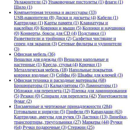
Увлажнители (2)
Упаковочные пистолеты (1)
флаги (1)
Шило (1)
Компьютерная техника и аксессуары (33)
USB-накопители (8)
Диски и дискеты (4)
Кабели (1)
Картриджи (1)
Карты памяти (1)
Клавиатуры и
наклейки (0)
Коврики и мыши (5)
Колонки и наушники
(0)
Конверты, боксы для CD (4)
Подставки (1)
Разветвители и тройники (2)
Салфетки чистящие и
спреи для экранов (3)
Сетевые фильтры и удлинители
(3)
Офисная мебель (36)
Вешалки для одежды (0)
Вешалки напольные и
настенные (1)
Кресла, стулья (4)
Крючки (1)
Металлическая мебель (18)
Напольные покрытия,
коврики входные (3)
Сейфы (6)
Шкафы для ключей (3)
Офисная техника и расходные материалы (68)
Брошюраторы (1)
Калькуляторы (5)
Ламинаторы (1)
Обложки для переплета (12)
Пленка для ламинирования
(5)
Резаки (0)
Спирали для переплета (42)
Уничтожители
бумаг (2)
Письменные и чертежные принадлежности (284)
Готовальни и циркули (5)
Грифели (9)
Карандаши (63)
Картриджи, ампулы для ручек (3)
Ластики (13)
Линейки,
транспортиры, треугольники (27)
Маркеры (44)
Ручки
(64)
Ручки подарочные (3)
Стержни (25)