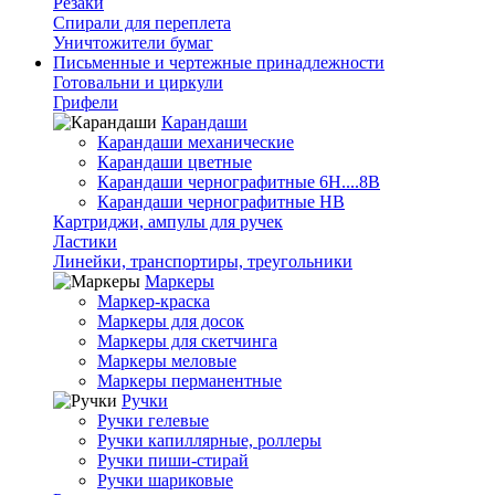
Резаки
Спирали для переплета
Уничтожители бумаг
Письменные и чертежные принадлежности
Готовальни и циркули
Грифели
Карандаши
Карандаши механические
Карандаши цветные
Карандаши чернографитные 6H....8B
Карандаши чернографитные HB
Картриджи, ампулы для ручек
Ластики
Линейки, транспортиры, треугольники
Маркеры
Маркер-краска
Маркеры для досок
Маркеры для скетчинга
Маркеры меловые
Маркеры перманентные
Ручки
Ручки гелевые
Ручки капиллярные, роллеры
Ручки пиши-стирай
Ручки шариковые