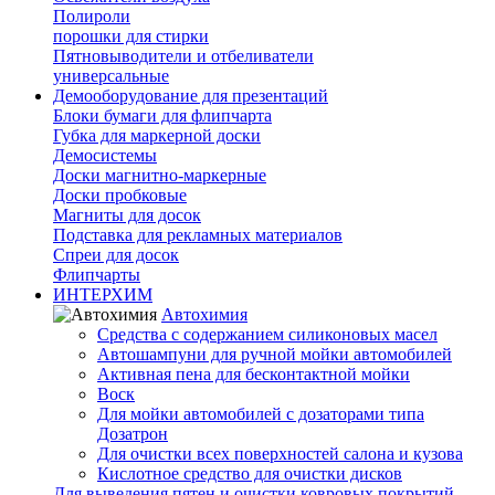
Полироли
порошки для стирки
Пятновыводители и отбеливатели
универсальные
Демооборудование для презентаций
Блоки бумаги для флипчарта
Губка для маркерной доски
Демосистемы
Доски магнитно-маркерные
Доски пробковые
Магниты для досок
Подставка для рекламных материалов
Спреи для досок
Флипчарты
ИНТЕРХИМ
Автохимия
Cредства с содержанием силиконовых масел
Автошампуни для ручной мойки автомобилей
Активная пена для бесконтактной мойки
Воск
Для мойки автомобилей с дозаторами типа
Дозатрон
Для очистки всех поверхностей салона и кузова
Кислотное средство для очистки дисков
Для выведения пятен и очистки ковровых покрытий