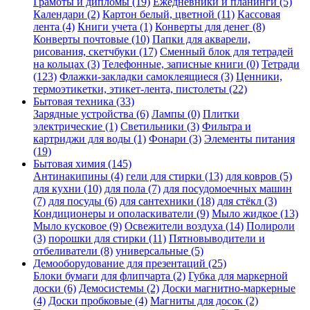
Грамоты и дипломы (19)
Ежедневники и планинги (5)
Календари (2)
Картон белый, цветной (11)
Кассовая
лента (4)
Книги учета (1)
Конверты для денег (8)
Конверты почтовые (10)
Папки для акварели,
рисования, скетчбуки (17)
Сменный блок для тетрадей
на кольцах (3)
Телефонные, записные книги (0)
Тетради
(123)
Флажки-закладки самоклеящиеся (3)
Ценники,
термоэтикетки, этикет-лента, пистолеты (22)
Бытовая техника (33)
Зарядные устройства (6)
Лампы (0)
Плитки
электрические (1)
Светильники (3)
Фильтра и
картриджи для воды (1)
Фонари (3)
Элементы питания
(19)
Бытовая химия (145)
Антинакипины (4)
гели для стирки (13)
для ковров (5)
для кухни (10)
для пола (7)
для посудомоечных машин
(7)
для посуды (6)
для сантехники (18)
для стёкл (3)
Кондиционеры и ополаскиватели (9)
Мыло жидкое (13)
Мыло кусковое (9)
Освежители воздуха (14)
Полироли
(3)
порошки для стирки (11)
Пятновыводители и
отбеливатели (8)
универсальные (5)
Демооборудование для презентаций (25)
Блоки бумаги для флипчарта (2)
Губка для маркерной
доски (6)
Демосистемы (2)
Доски магнитно-маркерные
(4)
Доски пробковые (4)
Магниты для досок (2)