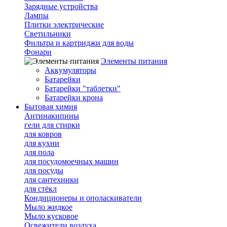
Зарядные устройства
Лампы
Плитки электрические
Светильники
Фильтра и картриджи для воды
Фонари
Элементы питания
Аккумуляторы
Батарейки
Батарейки "таблетки"
Батарейки крона
Бытовая химия
Антинакипины
гели для стирки
для ковров
для кухни
для пола
для посудомоечных машин
для посуды
для сантехники
для стёкл
Кондиционеры и ополаскиватели
Мыло жидкое
Мыло кусковое
Освежители воздуха