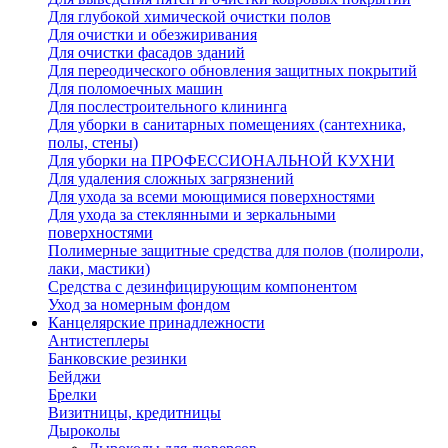
Для глубокой химической очистки полов
Для очистки и обезжиривания
Для очистки фасадов зданий
Для переодического обновления защитных покрытий
Для поломоечных машин
Для послестроительного клининга
Для уборки в санитарных помещениях (сантехника,
полы, стены)
Для уборки на ПРОФЕССИОНАЛЬНОЙ КУХНИ
Для удаления сложных загрязнений
Для ухода за всеми моющимися поверхностями
Для ухода за стеклянными и зеркальными
поверхностями
Полимерные защитные средства для полов (полироли,
лаки, мастики)
Средства с дезинфицирующим компонентом
Уход за номерным фондом
Канцелярские принадлежности
Антистеплеры
Банковские резинки
Бейджи
Брелки
Визитницы, кредитницы
Дыроколы