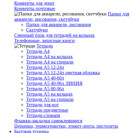
Конверты для денег
Конверты почтовые
Папки для
акварели, рисования, скетчбуки
Папки для акварели, рисования
Скетчбуки
Сменный блок для тетрадей на кольцах
Телефонные, записные книги
Тетради
Тетради А4
Тетради А4 на кольцах
Тетради А4 на спирали
Тетради А5 12-24л
Тетради А5 12-24л цветная обложка
Тетради А5 40-60л
Тетради А5 40-96л ЛИНИЯ
Тетради А5 80-96л
Тетради А5 на кольцах
Тетради А5 на спирали
Тетради для нот
Тетради предметные
Тетради-словари
Флажки-закладки самоклеящиеся
Ценники, термоэтикетки, этикет-лента, пистолеты
Бытовая техника