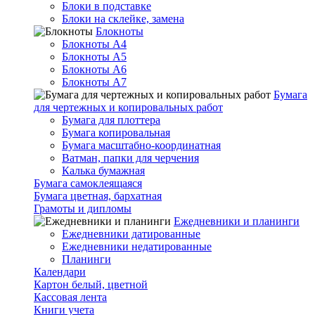
Блоки в подставке
Блоки на склейке, замена
Блокноты
Блокноты А4
Блокноты А5
Блокноты А6
Блокноты А7
Бумага
для чертежных и копировальных работ
Бумага для плоттера
Бумага копировальная
Бумага масштабно-координатная
Ватман, папки для черчения
Калька бумажная
Бумага самоклеящаяся
Бумага цветная, бархатная
Грамоты и дипломы
Ежедневники и планинги
Ежедневники датированные
Ежедневники недатированные
Планинги
Календари
Картон белый, цветной
Кассовая лента
Книги учета