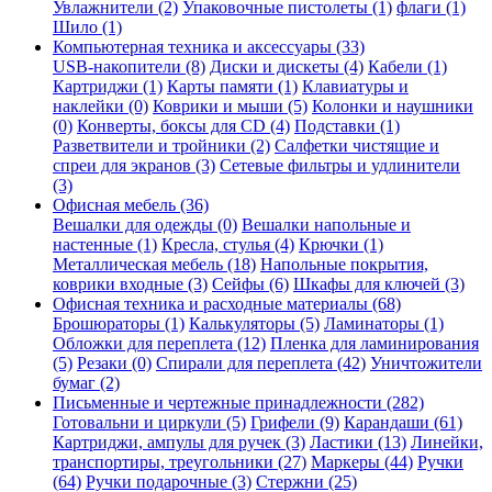
Увлажнители (2)
Упаковочные пистолеты (1)
флаги (1)
Шило (1)
Компьютерная техника и аксессуары (33)
USB-накопители (8)
Диски и дискеты (4)
Кабели (1)
Картриджи (1)
Карты памяти (1)
Клавиатуры и
наклейки (0)
Коврики и мыши (5)
Колонки и наушники
(0)
Конверты, боксы для CD (4)
Подставки (1)
Разветвители и тройники (2)
Салфетки чистящие и
спреи для экранов (3)
Сетевые фильтры и удлинители
(3)
Офисная мебель (36)
Вешалки для одежды (0)
Вешалки напольные и
настенные (1)
Кресла, стулья (4)
Крючки (1)
Металлическая мебель (18)
Напольные покрытия,
коврики входные (3)
Сейфы (6)
Шкафы для ключей (3)
Офисная техника и расходные материалы (68)
Брошюраторы (1)
Калькуляторы (5)
Ламинаторы (1)
Обложки для переплета (12)
Пленка для ламинирования
(5)
Резаки (0)
Спирали для переплета (42)
Уничтожители
бумаг (2)
Письменные и чертежные принадлежности (282)
Готовальни и циркули (5)
Грифели (9)
Карандаши (61)
Картриджи, ампулы для ручек (3)
Ластики (13)
Линейки,
транспортиры, треугольники (27)
Маркеры (44)
Ручки
(64)
Ручки подарочные (3)
Стержни (25)