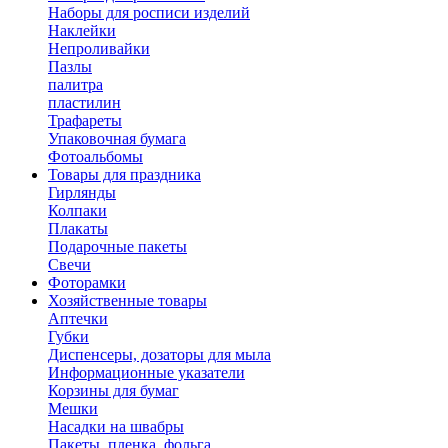
Наборы для росписи изделий
Наклейки
Непроливайки
Пазлы
палитра
пластилин
Трафареты
Упаковочная бумага
Фотоальбомы
Товары для праздника
Гирлянды
Колпаки
Плакаты
Подарочные пакеты
Свечи
Фоторамки
Хозяйственные товары
Аптечки
Губки
Диспенсеры, дозаторы для мыла
Информационные указатели
Корзины для бумаг
Мешки
Насадки на швабры
Пакеты, пленка, фольга