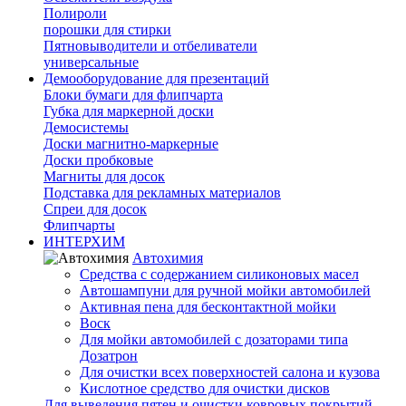
Полироли
порошки для стирки
Пятновыводители и отбеливатели
универсальные
Демооборудование для презентаций
Блоки бумаги для флипчарта
Губка для маркерной доски
Демосистемы
Доски магнитно-маркерные
Доски пробковые
Магниты для досок
Подставка для рекламных материалов
Спреи для досок
Флипчарты
ИНТЕРХИМ
Автохимия
Cредства с содержанием силиконовых масел
Автошампуни для ручной мойки автомобилей
Активная пена для бесконтактной мойки
Воск
Для мойки автомобилей с дозаторами типа
Дозатрон
Для очистки всех поверхностей салона и кузова
Кислотное средство для очистки дисков
Для выведения пятен и очистки ковровых покрытий