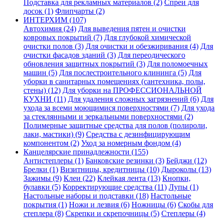
Подставка для рекламных материалов (2)
Спреи для
досок (1)
Флипчарты (2)
ИНТЕРХИМ (107)
Автохимия (24)
Для выведения пятен и очистки
ковровых покрытий (7)
Для глубокой химической
очистки полов (3)
Для очистки и обезжиривания (4)
Для
очистки фасадов зданий (3)
Для переодического
обновления защитных покрытий (3)
Для поломоечных
машин (5)
Для послестроительного клининга (5)
Для
уборки в санитарных помещениях (сантехника, полы,
стены) (12)
Для уборки на ПРОФЕССИОНАЛЬНОЙ
КУХНИ (11)
Для удаления сложных загрязнений (6)
Для
ухода за всеми моющимися поверхностями (7)
Для ухода
за стеклянными и зеркальными поверхностями (2)
Полимерные защитные средства для полов (полироли,
лаки, мастики) (9)
Средства с дезинфицирующим
компонентом (2)
Уход за номерным фондом (4)
Канцелярские принадлежности (155)
Антистеплеры (1)
Банковские резинки (3)
Бейджи (12)
Брелки (1)
Визитницы, кредитницы (10)
Дыроколы (13)
Зажимы (9)
Клеи (22)
Клейкая лента (13)
Кнопки,
булавки (5)
Корректирующие средства (11)
Лупы (1)
Настольные наборы и подставки (18)
Настольные
покрытия (1)
Ножи и лезвия (6)
Ножницы (6)
Скобы для
степлера (8)
Скрепки и скрепочницы (5)
Степлеры (4)