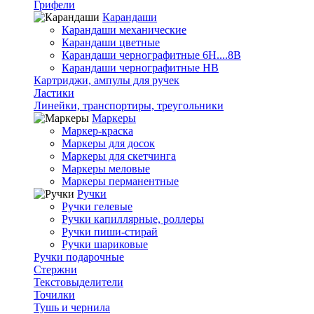
Грифели
Карандаши
Карандаши механические
Карандаши цветные
Карандаши чернографитные 6H....8B
Карандаши чернографитные HB
Картриджи, ампулы для ручек
Ластики
Линейки, транспортиры, треугольники
Маркеры
Маркер-краска
Маркеры для досок
Маркеры для скетчинга
Маркеры меловые
Маркеры перманентные
Ручки
Ручки гелевые
Ручки капиллярные, роллеры
Ручки пиши-стирай
Ручки шариковые
Ручки подарочные
Стержни
Текстовыделители
Точилки
Тушь и чернила