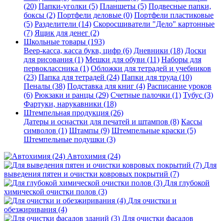
(20)
Папки-уголки (5)
Планшеты (5)
Подвесные папки,
боксы (2)
Портфели деловые (0)
Портфели пластиковые
(5)
Разделители (14)
Скоросшиватели "Дело" картонные
(7)
Ящик для денег (2)
Школьные товары (193)
Веер-касса, касса букв, цифр (6)
Дневники (18)
Доски
для рисования (1)
Мешки для обуви (11)
Наборы для
первоклассника (1)
Обложки для тетрадей и учебников
(23)
Папка для тетрадей (24)
Папки для труда (10)
Пеналы (38)
Подставка для книг (4)
Расписание уроков
(6)
Рюкзаки и ранцы (29)
Счетные палочки (1)
Тубус (3)
Фартуки, нарукавники (18)
Штемпельная продукция (26)
Датеры и оснастки для печатей и штампов (8)
Кассы
символов (1)
Штампы (9)
Штемпельные краски (5)
Штемпельные подушки (3)
Автохимия (24)
Для
выведения пятен и очистки ковровых покрытий (7)
Для глубокой
химической очистки полов (3)
Для очистки и
обезжиривания (4)
Для очистки фасадов