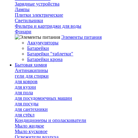
Зарядные устройства
Лампы
Плитки электрические
Светильники
Фильтра и картриджи для воды
Фонари
Элементы питания
Аккумуляторы
Батарейки
Батарейки "таблетки"
Батарейки крона
Бытовая химия
Антинакипины
гели для стирки
для ковров
для кухни
для пола
для посудомоечных машин
для посуды
для сантехники
для стёкл
Кондиционеры и ополаскиватели
Мыло жидкое
Мыло кусковое
Освежители воздуха