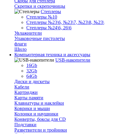
Скобы для степлера
Скрепки и скрепочницы
Степлеры
Степлеры №10
Степлеры №23\6, №23\7, №23\8, №23\
Степлеры №24\6, 26\6
Увлажнители
Упаковочные пистолеты
флаги
Шило
Компьютерная техника и аксессуары
USB-накопители
16Gb
32Gb
64Gb
Диски и дискеты
Кабели
Картриджи
Карты памяти
Клавиатуры и наклейки
Коврики и мыши
Колонки и наушники
Конверты, боксы для CD
Подставки
Разветвители и тройники