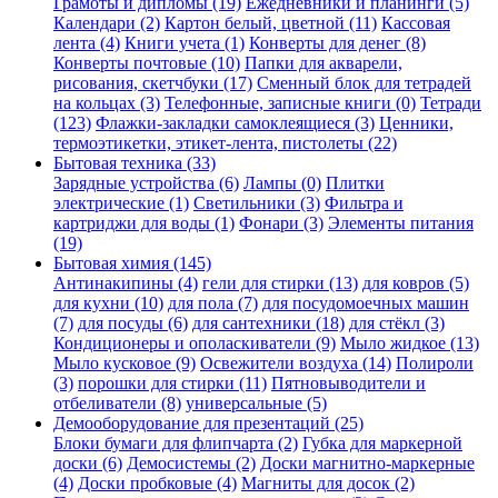
Грамоты и дипломы (19)
Ежедневники и планинги (5)
Календари (2)
Картон белый, цветной (11)
Кассовая
лента (4)
Книги учета (1)
Конверты для денег (8)
Конверты почтовые (10)
Папки для акварели,
рисования, скетчбуки (17)
Сменный блок для тетрадей
на кольцах (3)
Телефонные, записные книги (0)
Тетради
(123)
Флажки-закладки самоклеящиеся (3)
Ценники,
термоэтикетки, этикет-лента, пистолеты (22)
Бытовая техника (33)
Зарядные устройства (6)
Лампы (0)
Плитки
электрические (1)
Светильники (3)
Фильтра и
картриджи для воды (1)
Фонари (3)
Элементы питания
(19)
Бытовая химия (145)
Антинакипины (4)
гели для стирки (13)
для ковров (5)
для кухни (10)
для пола (7)
для посудомоечных машин
(7)
для посуды (6)
для сантехники (18)
для стёкл (3)
Кондиционеры и ополаскиватели (9)
Мыло жидкое (13)
Мыло кусковое (9)
Освежители воздуха (14)
Полироли
(3)
порошки для стирки (11)
Пятновыводители и
отбеливатели (8)
универсальные (5)
Демооборудование для презентаций (25)
Блоки бумаги для флипчарта (2)
Губка для маркерной
доски (6)
Демосистемы (2)
Доски магнитно-маркерные
(4)
Доски пробковые (4)
Магниты для досок (2)