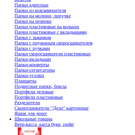
Папки адресные
Папки из кожзаменителя
Папки на молнии, липучке
Папки на резинке
Папки пластиковые на кольцах
Папки пластиковые с вкладышами
Папки с зажимом
Папки с пружиным скоросшивателем
Папки с ручками
Папки скоросшиватели пластиковые
Папки-вкладыши
Папки-конверты
Папки-сегрегаторы
Папки-уголки
Планшеты
Подвесные папки, боксы
Портфели деловые
Портфели пластиковые
Разделители
Скоросшиватели "Дело" картонные
Ящик для денег
Школьные товары
Веер-касса, касса букв, цифр