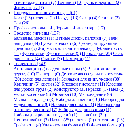
Текстовыделители (7)
Точилки (12)
Тушь и чернила (2)
Фломастеры (7)
Продукты питания и посуда (61)
Кофе (15)
печенье (1)
Посуда (13)
Сахар (4)
Сливки (2)
Чай (26)
Профессиональный уборочный инвентарь (12)
Средства гигиены (137)
Бальзамы, маски (11)
Ватные диски, палочки (7)
Гели
для душа (44)
Губки, мочалки (6)
Дезинфицирующие
средства (5)
Жидкость для снятия лака (1)
Зубные пасты
(11)
Зубочистки, Зубные щетки (5)
Прокладки (29)
Соль
для ванны (4)
Станки (3)
Шампуни (11)
Творчество (343)
Аппликации (2)
воздушные шары (5)
Выжигание по
дереву (10)
Гравюры (0)
Детские аксессуары и косметика
(20)
доски для лепки (1)
Закладки для книг, указки (38)
Квиллинг (5)
кисти (32)
Клеевой пистолет (11)
Клеенка
для уроков труда (2)
Конструктор (33)
краски (17)
мел (2)
мелки восковые (8)
Мозаика (10)
Мыловарение (0)
Мыльные пузыри (3)
Наборы для лепки (10)
Наборы для
моделирования (9)
Наборы для опытов (1)
Наборы для
плетения, вязания (17)
Наборы для рисования (11)
Наборы для росписи изделий (1)
Наклейки (22)
Непроливайки (3)
Пазлы (25)
палитра (2)
пластилин (25)
Трафареты (4)
Упаковочная бумага (14)
Фотоальбомы (0)