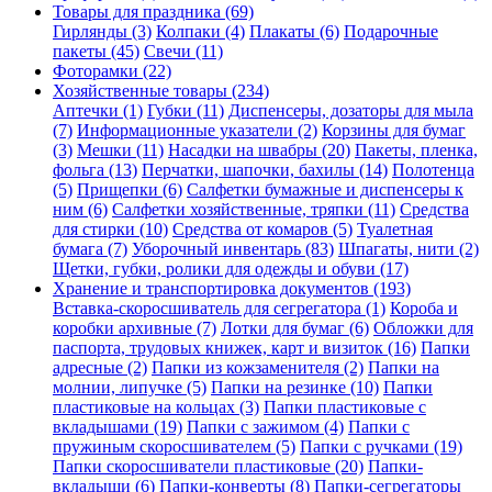
Товары для праздника (69)
Гирлянды (3)
Колпаки (4)
Плакаты (6)
Подарочные
пакеты (45)
Свечи (11)
Фоторамки (22)
Хозяйственные товары (234)
Аптечки (1)
Губки (11)
Диспенсеры, дозаторы для мыла
(7)
Информационные указатели (2)
Корзины для бумаг
(3)
Мешки (11)
Насадки на швабры (20)
Пакеты, пленка,
фольга (13)
Перчатки, шапочки, бахилы (14)
Полотенца
(5)
Прищепки (6)
Салфетки бумажные и диспенсеры к
ним (6)
Салфетки хозяйственные, тряпки (11)
Средства
для стирки (10)
Средства от комаров (5)
Туалетная
бумага (7)
Уборочный инвентарь (83)
Шпагаты, нити (2)
Щетки, губки, ролики для одежды и обуви (17)
Хранение и транспортировка документов (193)
Вставка-скоросшиватель для сегрегатора (1)
Короба и
коробки архивные (7)
Лотки для бумаг (6)
Обложки для
паспорта, трудовых книжек, карт и визиток (16)
Папки
адресные (2)
Папки из кожзаменителя (2)
Папки на
молнии, липучке (5)
Папки на резинке (10)
Папки
пластиковые на кольцах (3)
Папки пластиковые с
вкладышами (19)
Папки с зажимом (4)
Папки с
пружиным скоросшивателем (5)
Папки с ручками (19)
Папки скоросшиватели пластиковые (20)
Папки-
вкладыши (6)
Папки-конверты (8)
Папки-сегрегаторы