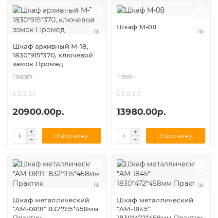
Шкаф М-08
Шкаф архивный М-18,
1830*915*370, ключевой
замок Промед
178067
117691
20900.00р.
13980.00р.
В корзину
В корзину
Шкаф металлический
Шкаф металлический
"AM-0891" 832*915*458мм
"AM-1845"
Практик
1830*472*458мм Практик