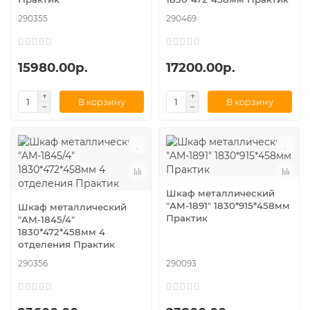
290355
290469
15980.00р.
17200.00р.
В корзину
В корзину
Шкаф металлический
"AM-1891" 1830*915*458мм
Шкаф металлический
Практик
"AM-1845/4"
1830*472*458мм 4
отделения Практик
290356
290093