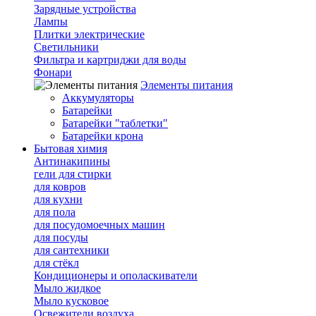
Зарядные устройства
Лампы
Плитки электрические
Светильники
Фильтра и картриджи для воды
Фонари
Элементы питания
Аккумуляторы
Батарейки
Батарейки "таблетки"
Батарейки крона
Бытовая химия
Антинакипины
гели для стирки
для ковров
для кухни
для пола
для посудомоечных машин
для посуды
для сантехники
для стёкл
Кондиционеры и ополаскиватели
Мыло жидкое
Мыло кусковое
Освежители воздуха