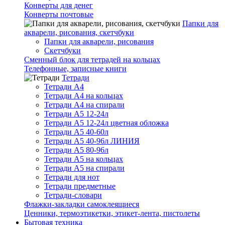
Конверты для денег
Конверты почтовые
Папки для
акварели, рисования, скетчбуки
Папки для акварели, рисования
Скетчбуки
Сменный блок для тетрадей на кольцах
Телефонные, записные книги
Тетради
Тетради А4
Тетради А4 на кольцах
Тетради А4 на спирали
Тетради А5 12-24л
Тетради А5 12-24л цветная обложка
Тетради А5 40-60л
Тетради А5 40-96л ЛИНИЯ
Тетради А5 80-96л
Тетради А5 на кольцах
Тетради А5 на спирали
Тетради для нот
Тетради предметные
Тетради-словари
Флажки-закладки самоклеящиеся
Ценники, термоэтикетки, этикет-лента, пистолеты
Бытовая техника