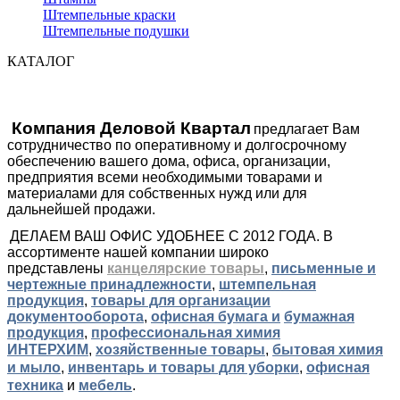
Штемпельные краски
Штемпельные подушки
КАТАЛОГ
Компания Деловой Квартал
предлагает Вам
сотрудничество по оперативному и долгосрочному
обеспечению вашего дома, офиса, организации,
предприятия всеми необходимыми товарами и
материалами для собственных нужд или для
дальнейшей продажи.
ДЕЛАЕМ ВАШ ОФИС УДОБНЕЕ С 2012 ГОДА. В
ассортименте нашей компании широко
представлены
канцелярские товары
,
письменные и
чертежные принадлежности
,
штемпельная
продукция
,
товары для организации
документооборота
,
офисная бумага и
бумажная
продукция
,
профессиональная химия
ИНТЕРХИМ
,
хозяйственные товары
,
бытовая химия
и мыло
,
инвентарь и товары для уборки
,
офисная
техника
и
мебель
.