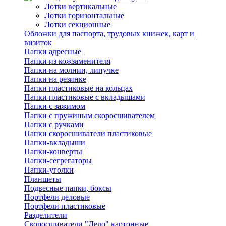
Лотки вертикальные
Лотки горизонтальные
Лотки секционные
Обложки для паспорта, трудовых книжек, карт и
визиток
Папки адресные
Папки из кожзаменителя
Папки на молнии, липучке
Папки на резинке
Папки пластиковые на кольцах
Папки пластиковые с вкладышами
Папки с зажимом
Папки с пружиным скоросшивателем
Папки с ручками
Папки скоросшиватели пластиковые
Папки-вкладыши
Папки-конверты
Папки-сегрегаторы
Папки-уголки
Планшеты
Подвесные папки, боксы
Портфели деловые
Портфели пластиковые
Разделители
Скоросшиватели "Дело" картонные