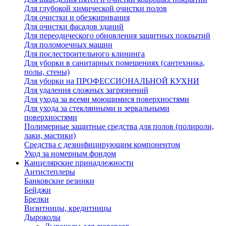
Для глубокой химической очистки полов
Для очистки и обезжиривания
Для очистки фасадов зданий
Для переодического обновления защитных покрытий
Для поломоечных машин
Для послестроительного клининга
Для уборки в санитарных помещениях (сантехника,
полы, стены)
Для уборки на ПРОФЕССИОНАЛЬНОЙ КУХНИ
Для удаления сложных загрязнений
Для ухода за всеми моющимися поверхностями
Для ухода за стеклянными и зеркальными
поверхностями
Полимерные защитные средства для полов (полироли,
лаки, мастики)
Средства с дезинфицирующим компонентом
Уход за номерным фондом
Канцелярские принадлежности
Антистеплеры
Банковские резинки
Бейджи
Брелки
Визитницы, кредитницы
Дыроколы